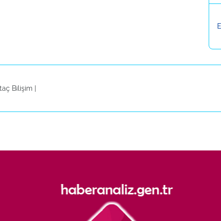
E
taç Bilişim
|