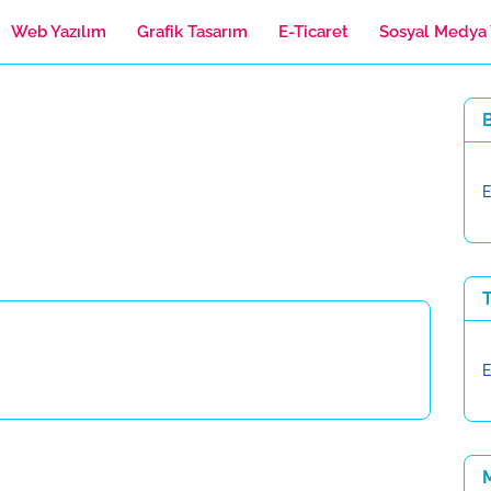
Web Yazılım
Grafik Tasarım
E-Ticaret
Sosyal Medya 
B
E
T
E