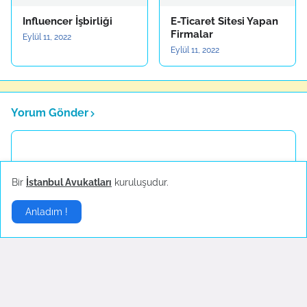
Influencer İşbirliği
E-Ticaret Sitesi Yapan
Firmalar
Eylül 11, 2022
Eylül 11, 2022
Yorum Gönder
Bir
İstanbul Avukatları
kuruluşudur.
Anladım !
Daha yeni
Daha eski
Bilişim Haberleri
▶